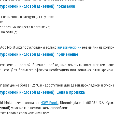
уроновой кислотой (дневной): показания
т применять в следующих случаях:
же;
е полезных веществ в организме;
 на солнце;
 Acid Moisturizer обусловлены только
аллергическими
реакциями на компон
луроновой кислотой (дневной): применение
ема очень простой. Вначале необходимо очистить кожу, а затем нане
ь его. Для большего эффекта необходимо пользоваться этим кремом 
мпературе не более +25°С. в недоступном для детей, прохладном и сухом 
уроновой кислотой (дневной): цена и продажа
id Moisturizer - компания
NOW Foods
, Bloomingdale, IL 60108 U.S.A. Куп
евной)
у нас можно несколькими способами:
тот товар в свою корзину и все;