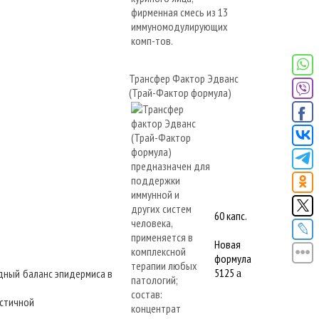
Трансфер Фактор Эдванс
(Трай-Фактор формула)
60 капс.
Новая
формула
5125
одный баланс эпидермиса в
a
астичной