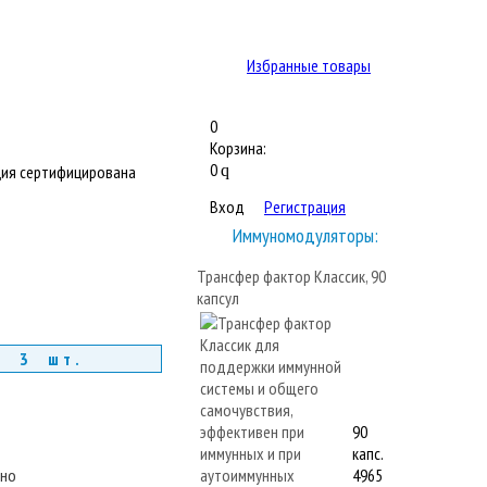
Избранные товары
0
Корзина:
0
ия сертифицирована
q
Вход
Регистрация
Иммуномодуляторы:
)
Трансфер фактор Классик, 90
капсул
т 3 шт.
90
капс.
тно
4965