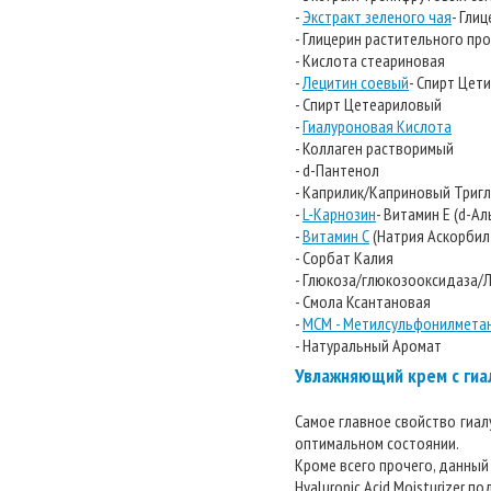
-
Экстракт зеленого чая
- Гли
- Глицерин растительного п
- Кислота стеариновая
-
Лецитин соевый
- Спирт Цет
- Спирт Цетеариловый
-
Гиалуроновая Кислота
- Коллаген растворимый
- d-Пантенол
- Каприлик/Каприновый Триг
-
L-Карнозин
- Витамин Е (d-А
-
Витамин С
(Натрия Аскорбил
- Сорбат Калия
- Глюкоза/глюкозооксидаза/
- Смола Ксантановая
-
МСМ - Метилсульфонилмета
- Натуральный Аромат
Увлажняющий крем с гиал
Самое главное свойство гиал
оптимальном состоянии.
Кроме всего прочего, данный
Hyaluronic Acid Moisturizer 