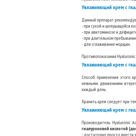
Увлажняющий крем с гиал
Данный препарат рекомендуе
- при сухой и шелушащейся ко
- при авитоминозе и дефицит
- при длительном пребывании
- для сглаживания морщин.
Противопоказания Hyaluronic
Увлажняющий крем с гиа
Способ применения этого кр
нежными движениями втерет
каждый день.
Хранить крем следует при те
Увлажняющий крем с гиал
Производитель Hyaluronic Ac
гиалуроновой кислотой (дн
- достаточно просто внести э