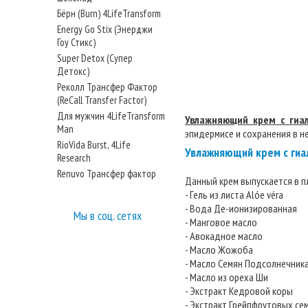
Бёрн (Burn) 4LifeTransform
Energy Go Stix (Энерджи
Гоу Стикс)
Super Detox (Супер
Детокс)
Реколл Трансфер Фактор
(ReCall Transfer Factor)
Для мужчин 4LifeTransform
Увлажняющий крем с гиалу
Man
эпидермисе и сохранения в н
RioVida Burst, 4Life
Увлажняющий крем с гиал
Research
Renuvo Трансфер фактор
Данный крем выпускается в п
- Гель из листа Alóe véra
- Вода Де-ионизированная
Мы в соц. сетях
- Манговое масло
- Авокадное масло
- Масло Жожоба
- Масло Семян Подсолнечник
- Масло из ореха Ши
- Экстракт Кедровой коры
- Экстракт Грейпфрутовых се