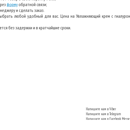
ерез
форму
обратной связи;
неджеру и сделать заказ.
брать любой удобный для вас. Цена на Увлажняющий крем с гиалурон
тся без задержки и в кратчайшие сроки.
Напишите нам в Viber
Напишите нам в Telegram
Напишите нам в Facebook Messe
Напишите нам VKontakte
Напишите нам в Одноклассник