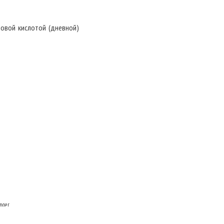
овой кислотой (дневной)
nger
и