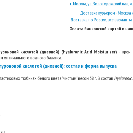
г. Москва, ул. Золоторожский вал, д. 
Доставка курьером - Москва 
Доставка по России, все варианты
Оплата банковской картой и на
роновой кислотой (дневной) (Hyaluronic Acid Moisturizer)
- крем 
ем оптимального водного баланса.
уроновой кислотой (дневной): состав и форма выпуска
ластиковых тюбиках белого цвета "чистым" весом 58 г. В состав
Hyaluronic 
а
мян