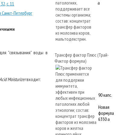
a
32, с. 11
и Санкт-Петербург
личными
для "связывания" воды в
Трансфер фактор Плюс (Трай-
Фактор формула)
Acid Moisturizer
входит:
90 капс.
Новая
формула
6350
a