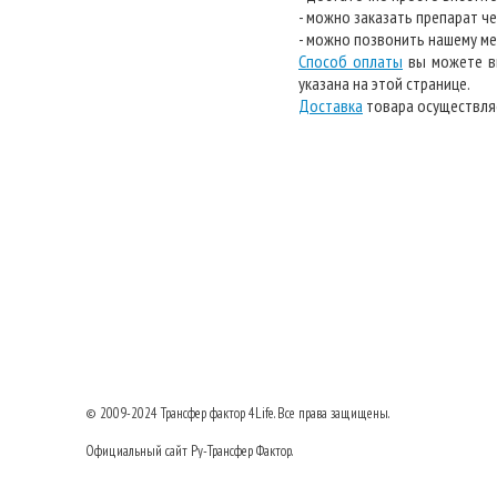
- можно заказать препарат ч
- можно позвонить нашему ме
Способ оплаты
вы можете вы
указана на этой странице.
Доставка
товара осуществляе
© 2009-2024
Трансфер фактор
4Life. Все права защищены.
Официальный сайт Ру-Трансфер Фактор.
8 (495) 517-23-77
Тел: