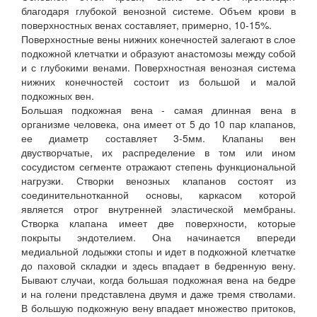
благодаря глубокой венозной системе. Объем крови в
поверхностных венах составляет, примерно, 10-15%.
Поверхностные вены нижних конечностей залегают в слое
подкожной клетчатки и образуют анастомозы между собой
и с глубокими венами. Поверхностная венозная система
нижних конечностей состоит из большой и малой
подкожных вен.
Большая подкожная вена - самая длинная вена в
организме человека, она имеет от 5 до 10 пар клапанов,
ее диаметр составляет 3-5мм. Клапаны вен
двустворчатые, их распределение в том или ином
сосудистом сегменте отражают степень функциональной
нагрузки. Створки венозных клапанов состоят из
соединительнотканной основы, каркасом которой
является отрог внутренней эластической мембраны.
Створка клапана имеет две поверхности, которые
покрыты эндотелием. Она начинается впереди
медиальной лодыжки стопы и идет в подкожной клетчатке
до паховой складки и здесь впадает в бедренную вену.
Бывают случаи, когда большая подкожная вена на бедре
и на голени представлена двумя и даже тремя стволами.
В большую подкожную вену впадает множество притоков,