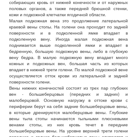
собирающих кровь от нижней конечности и от наружных
половых органов, а также передней брюшной стенки,
кожи и подкожной клетчатки ягодичной области.
Малая подкожная вена это продолжение латеральной
краевой вены стопы. На голени она проходит по задней
поверхности и в подколенной ямке впадает в
подколенную вену. Иногда малая подкожная вена
поднимается выше подколенной ямки и впадает в
бедренную, большую подкожную вены, либо в глубокую
вену бедра. В малую подкожную вену впадает много
кожных и подкожных вен, большая часть из которых
впадает в нижней трети голени. По малой подкожной вене
осуществляется отток крови из латеральной и задней
поверхности голени.
Вены нижних конечностей состоят из трех пар глубоких
вен - большеберцовых (передних и задних) и
малоберцовой. Основную нагрузку в оттоке крови с
периферии берут на себя задние большеберцовые вены,
в которые дренируются малоберцовые вены. Глубокие
вены тыла стопы начинаются тыльными плюсневыми
венами стопы, из них кровь течет в передние
большеберцовые вены. На уровне верхней трети голени
передние и задние большеберцовые вены сливаются и