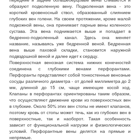
образуют подколенную вену. Подколенная вена - это
короткий кровеносный ствол, образованный слиянием
глубоких вен голени. На своем протяжении, кроме малой
подкожной вены, она принимает парные вены коленного
сустава. Эта вена поднимается выше и попадает в
бедренно-подколенный канал. Здесь она меняет
название, называясь уже бедренной веной. Бедренная
вена выше паховой складки, становится наружной
подвздошной веной и далее идет к сердцу.
Поверхностная венозная система нижних конечностей
соединена с глубокими венами перфорантами.
Перфоранты представляют собой тонкостенные венозные
сосуды различного диаметра - от долей миллиметра до 2
мм, длинной до 15 см, чаще имеющие косой ход.
Клапаны в перфорантах ориентированы таким образом,
что осуществляют движение крови из поверхностных вен
в глубокие. Около 50% этих вен стопы не имеют клапанов,
поэтому кровь от стопы может течь, как из глубоких вен в
поверхностные, так и наоборот. Такая особенность
зависит от функциональной нагрузки и физиологических
условий. Перфорантные вены делятся на прямые и
непрямые.