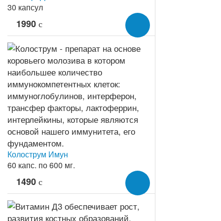
30 капсул
1990
c
Колострум Имун
60 капс. по 600 мг.
1490
c