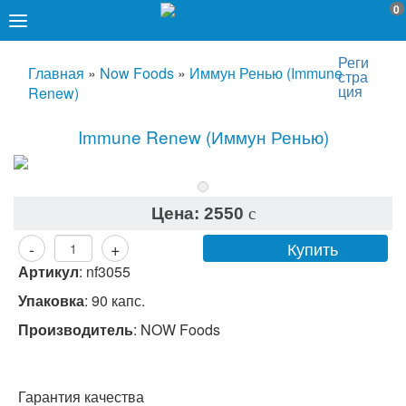
0
Реги
Главная
»
Now Foods
»
Иммун Ренью (Immune
стра
ция
Renew)
Immune Renew (Иммун Ренью)
Цена:
2550
c
Купить
-
+
Артикул
:
nf3055
Упаковка
: 90 капс.
Производитель
:
NOW Foods
Гарантия качества