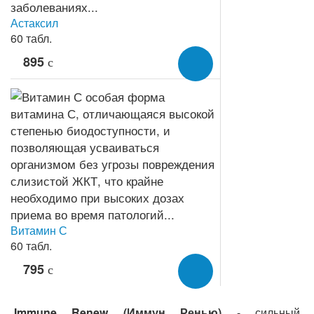
Астаксил
60 табл.
895
c
Витамин С
60 табл.
795
c
Immune Renew (Иммун Ренью)
- сильный