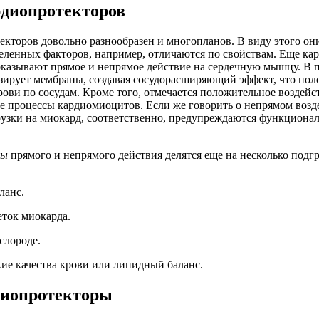
диопротекторов
кторов довольно разнообразен и многопланов. В виду этого они
деленных факторов, например, отличаются по свойствам. Еще ка
 оказывают прямое и непрямое действие на сердечную мышцу. В 
зирует мембраны, создавая сосудорасширяющий эффект, что по
рови по сосудам. Кроме того, отмечается положительное воздейс
 процессы кардиомиоцитов. Если же говорить о непрямом возде
рузки на миокард, соответственно, предупреждаются функциона
ры
прямого и непрямого действия делятся еще на несколько подгр
ланс.
еток миокарда.
слороде.
кие качества крови или липидный баланс.
диопротекторы