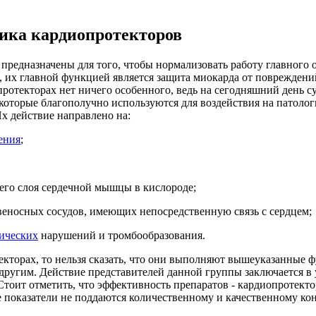
ика кардиопротекторов
предназначены для того, чтобы нормализовать работу главного о
о, их главной функцией является защита миокарда от повреждени
протекторах нет ничего особенного, ведь на сегодняшний день с
 которые благополучно используются для воздействия на патоло
Их действие направлено на:
ения
;
его слоя сердечной мышцы в кислороде;
веносных сосудов, имеющих непосредственную связь с сердцем;
тических
нарушений и тромбообразования.
екторах, то нельзя сказать, что они выполняют вышеуказанные 
другим. Действие представителей данной группы заключается в
Стоит отметить, что эффективность препаратов - кардиопротекто
е показатели не поддаются количественному и качественному ко