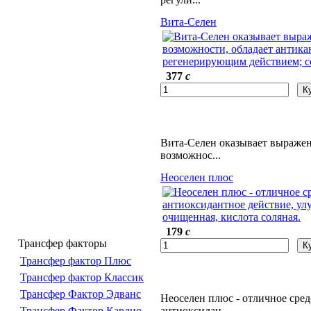
Вита-Селен
377
c
Вита-Селен оказывает выражен
возможнос...
Неоселен плюс
179
c
Трансфер факторы
Трансфер фактор Плюс
Трансфер фактор Классик
Трансфер Фактор Эдванс
Неоселен плюс - отличное сре
антиоксидан...
Трансфер Фактор Кардио