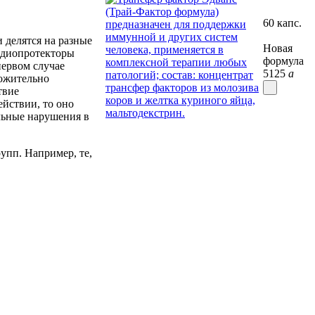
60 капс.
 делятся на разные
Новая
рдиопротекторы
формула
первом случае
5125
a
ложительно
твие
йствии, то оно
льные нарушения в
упп. Например, те,