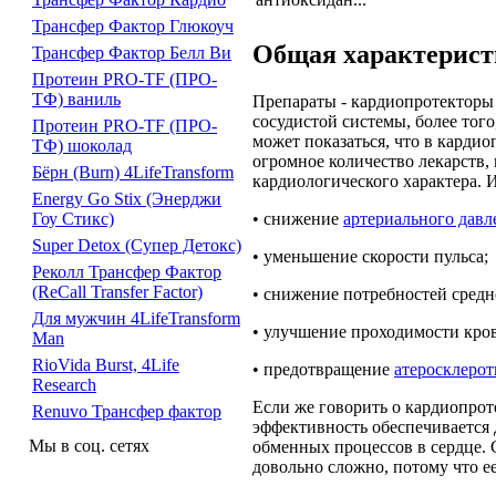
Трансфер Фактор Глюкоуч
Общая характерист
Трансфер Фактор Белл Ви
Протеин PRO-TF (ПРО-
ТФ) ваниль
Препараты - кардиопротекторы 
сосудистой системы, более тог
Протеин PRO-TF (ПРО-
может показаться, что в кардио
ТФ) шоколад
огромное количество лекарств,
Бёрн (Burn) 4LifeTransform
кардиологического характера. 
Energy Go Stix (Энерджи
• снижение
артериального давл
Гоу Стикс)
Super Detox (Супер Детокс)
• уменьшение скорости пульса;
Реколл Трансфер Фактор
(ReCall Transfer Factor)
• снижение потребностей средн
Для мужчин 4LifeTransform
• улучшение проходимости кро
Man
RioVida Burst, 4Life
• предотвращение
атеросклеро
Research
Если же говорить о кардиопрот
Renuvo Трансфер фактор
эффективность обеспечивается 
Мы в соц. сетях
обменных процессов в сердце. 
довольно сложно, потому что е