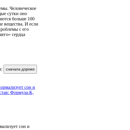
емы. Человеческое
дые сутки оно
ваются больше 100
е вещества. И если
проблемы с его
шего» сердца
а:
сначала дороже
мализует сон и