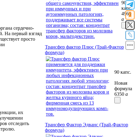
90
капс.
4965
a
ргана сердечно-
й. На первый взгляд
уществует просто
гии
Трансфер фактор Плюс (Трай-Фактор
формула)
90 капс.
Новая
формула
6350
a
функции, их
 улучшении
ров отследить
Трансфер Фактор Эдванс (Трай-Фактор
нтролю.
формула)