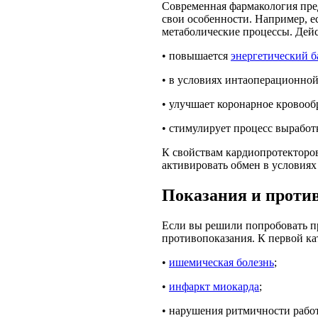
Современная фармакология пред
свои особенности. Например, е
метаболические процессы. Дейс
• повышается
энергетический б
• в условиях интаоперационно
• улучшает коронарное кровооб
• стимулирует процесс выработк
К свойствам кардиопротекторов
активировать обмен в условиях
Показания и проти
Если вы решили попробовать пр
противопоказания. К первой ка
•
ишемическая болезнь
;
•
инфаркт миокарда
;
• нарушения ритмичности работ