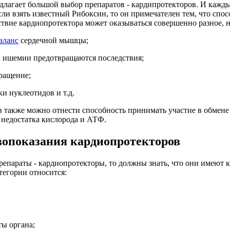
лагает большой выбор препаратов - кардипротекторов. И кажды
сли взять известный Рибоксин, то он примечателен тем, что спо
твие кардиопротектора может оказываться совершенно разное, 
аланс
сердечной мышцы;
й ишемии предотвращаются последствия;
ращение;
и нуклеотидов и т.д.
 также можно отнести способность принимать участие в обмене
 недостатка кислорода и АТФ.
вопоказания кардиопротекторов
епараты - кардиопротекторы, то должны знать, что они имеют ка
тегории относится:
ы органа;