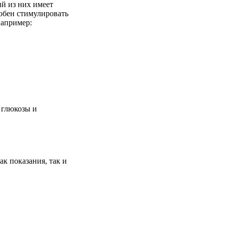
й из них имеет
собен стимулировать
например:
 глюкозы и
к показания, так и