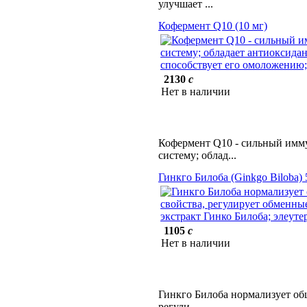
улучшает ...
Кофермент Q10 (10 мг)
2130
c
Нет в наличии
Кофермент Q10 - сильный имму
систему; облад...
Гинкго Билоба (Ginkgo Biloba) 
1105
c
Нет в наличии
Гинкго Билоба нормализует общ
регули...