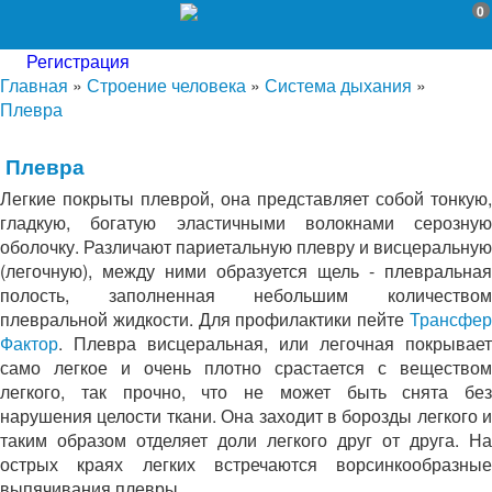
0
Регистрация
Главная
»
Строение человека
»
Система дыхания
»
Плевра
Плевра
Легкие покрыты плеврой, она представляет собой тонкую,
гладкую, богатую эластичными волокнами серозную
оболочку. Различают париетальную плевру и висцеральную
(легочную), между ними образуется щель - плевральная
полость, заполненная небольшим количеством
плевральной жидкости. Для профилактики пейте
Трансфер
Фактор
. Плевра висцеральная, или легочная покрывает
само легкое и очень плотно срастается с веществом
легкого, так прочно, что не может быть снята без
нарушения целости ткани. Она заходит в борозды легкого и
таким образом отделяет доли легкого друг от друга. На
острых краях легких встречаются ворсинкообразные
выпячивания плевры.