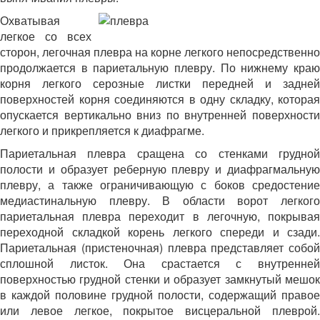
Охватывая
легкое со всех
сторон, легочная плевра на корне легкого непосредственно
продолжается в париетальную плевру. По нижнему краю
корня легкого серозные листки передней и задней
поверхностей корня соединяются в одну складку, которая
опускается вертикально вниз по внутренней поверхности
легкого и прикрепляется к диафрагме.
Париетальная плевра сращена со стенками грудной
полости и образует реберную плевру и диафрагмальную
плевру, а также ограничивающую с боков средостение
медиастинальную плевру. В области ворот легкого
париетальная плевра переходит в легочную, покрывая
переходной складкой корень легкого спереди и сзади.
Париетальная (пристеночная) плевра представляет собой
сплошной листок. Она срастается с внутренней
поверхностью грудной стенки и образует замкнутый мешок
в каждой половине грудной полости, содержащий правое
или левое легкое, покрытое висцеральной плеврой.