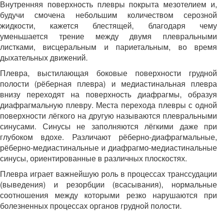
Внутренняя поверхность плевры покрыта мезотелием и,
будучи смочена небольшим количеством серозной
жидкости, кажется блестящей, благодаря чему
уменьшается трение между двумя плевральными
листками, висцеральным и париетальным, во время
дыхательных движений.
Плевра, выстилающая боковые поверхности грудной
полости (рёберная плевра) и медиастинальная плевра
внизу переходят на поверхность диафрагмы, образуя
диафрагмальную плевру. Места перехода плевры с одной
поверхности лёгкого на другую называются плевральными
синусами. Синусы не заполняются лёгкими даже при
глубоком вдохе. Различают рёберно-диафрагмальные,
рёберно-медиастинальные и диафрагмо-медиастинальные
синусы, ориентированные в различных плоскостях.
Плевра играет важнейшую роль в процессах транссудации
(выведения) и резорбции (всасывания), нормальные
соотношения между которыми резко нарушаются при
болезненных процессах органов грудной полости.