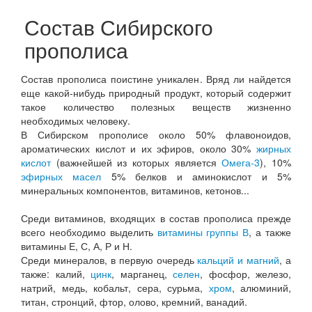
Состав Сибирского
прополиса
Состав прополиса поистине уникален. Вряд ли найдется
еще какой-нибудь природный продукт, который содержит
такое количество полезных веществ жизненно
необходимых человеку.
В Сибирском прополисе около 50% флавоноидов,
ароматических кислот и их эфиров, около 30%
жирных
кислот
(важнейшей из которых является
Омега-3
), 10%
эфирных масел
5% белков и аминокислот и 5%
минеральных компонентов, витаминов, кетонов...
Среди витаминов, входящих в состав прополиса прежде
всего необходимо выделить
витамины группы В
, а также
витамины Е, С, А, Р и Н.
Среди минералов, в первую очередь
кальций и магний
, а
также: калий,
цинк
, марганец,
селен
, фосфор, железо,
натрий, медь, кобальт, сера, сурьма,
хром
, алюминий,
титан, стронций, фтор, олово, кремний, ванадий.