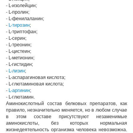
- L-изолейцин;
- L-пролин;
- L-фенилаланин;
-
L-тирозин
;
- L-триптофан;
- L-серин;
- L-треонин;
- L-цистеин;
- L-метионин;
- L-гистидин;
-
L-лизин
;
- L-аспарагиновая кислота;
- L-глютаминовая кислота;
-
L-аргинин
;
- L-глютамин.
Аминокислотный состав белковых препаратов, как
правило, незначительно меняется, но в любом случае
в этом составе присутствуют незаменимые
аминокислоты, без которых нормальная
жизнедеятельность организма человека невозможна.